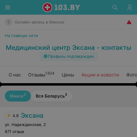
Онлайн-запись в Минске
На главную сети
Медицинский центр Эксана - контакты
Профиль подтвержден
1304
О нас
Отзывы
Цены
Акции и новости
Фото
3
3
Минск
Вся Беларусь
Эксана
4.8
ул. Надеждинская
,
2
671 отзыв