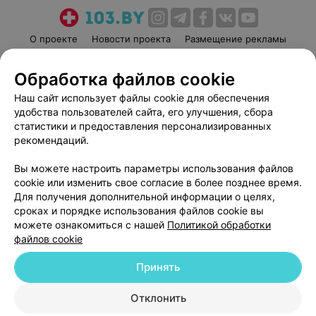
О проекте
Новости проекта
Размещение рекламы
Медицинский маркетинг
Публичный договор
Обработка файлов cookie
Пользовательское соглашение
Способы оплаты
Наш сайт использует файлы cookie для обеспечения
Вакансии
Партнеры
удобства пользователей сайта, его улучшения, сбора
Написать руководителю 103.by
статистики и предоставления персонализированных
Написать в поддержку
рекомендаций.
Персональные настройки cookie
Вы можете настроить параметры использования файлов
Обработка персональных данных
cookie или изменить свое согласие в более позднее время.
Для получения дополнительной информации о целях,
сроках и порядке использования файлов cookie вы
можете ознакомиться с нашей
Политикой обработки
файлов cookie
Принять
© 2026 ООО «Артокс Лаб», УНП 191700409
| 220012, Республика Беларусь,
г. Минск, улица Толбухина, 2, пом. 16 | help@103.by
Отклонить
Карта
Служба поддержки
+375 291212755